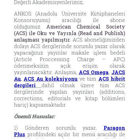
Değerli Akademisyenlerimiz,
ANKOS (Anadolu Üniversite Kütüphaneleri
Konsorsiyumu) aracılığı ile abone
olduğumuz
American Chemical Society
(ACS) ile Oku ve Yayınla (Read and Publish)
anlaşması yapılmıştır.
ACS aboneliğimizden
dolayı ACS dergilerinde sorumlu yazar olarak
yapacağınız yayınlar makale işlem bedeli
(Article Proccessing Charge – APC)
ödenmeksizin açık erişim olarak
yayınlanacaktır. Anlaşma,
ACS Omega
,
JACS
Au
,
ACS Au koleksiyonu
ve tüm
ACS hibrit
dergileri
dahil olmak üzere tüm ACS
dergilerinde yapılan yayınları (additions,
corrections, editorials ve kitap bölümleri
hariç) kapsamaktadır.
Önemli Hususlar:
1) Gönderen sorumlu yazar,
Paragon
Plus
profilindeki açılır bir menü aracılığı ile