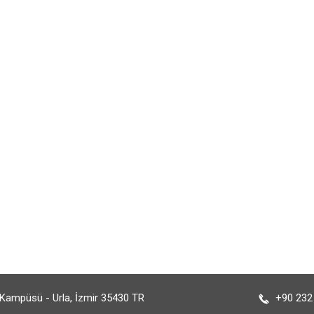
Kampüsü - Urla, İzmir 35430 TR
+90 232