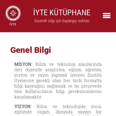
İYTE KÜTÜPHANE
Güvenilir bilgi için başlangıç noktası
Genel Bilgi
MİSYON:
Bilim ve teknoloji alanlarında
ileri düzeyde araştırma, eğitim, öğretim,
üretim ve yayın yapmak isteyen Enstitü
Üyelerine gerekli olan her türlü formatta
bilgi kaynağını sağlamak ve bu çerçevede
tüm kullanıcıların bilgi gereksinimlerini
karşılamaktır.
VİZYON:
Bilim ve teknolojide öncü,
eğitimde özgün, dünyada saygın bir