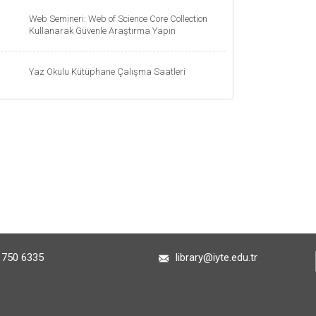
Web Semineri: Web of Science Core Collection
Kullanarak Güvenle Araştırma Yapın
Yaz Okulu Kütüphane Çalışma Saatleri
 750 6335
library@iyte.edu.tr