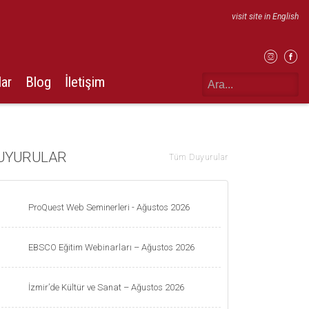
visit site in English
lar
Blog
İletişim
UYURULAR
Tüm Duyurular
ProQuest Web Seminerleri - Ağustos 2026
EBSCO Eğitim Webinarları – Ağustos 2026
İzmir’de Kültür ve Sanat – Ağustos 2026