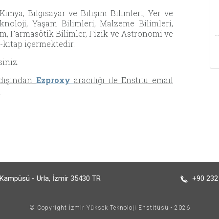
imya, Bilgisayar ve Bilişim Bilimleri, Yer ve
knoloji, Yaşam Bilimleri, Malzeme Bilimleri,
im, Farmasötik Bilimler, Fizik ve Astronomi ve
e-kitap içermektedir.
iniz.
 dışından
Ezproxy
aracılığı ile Enstitü email
.
Kampüsü - Urla, İzmir 35430 TR
+90 232
© Copyright İzmir Yüksek Teknoloji Enstitüsü - 2026