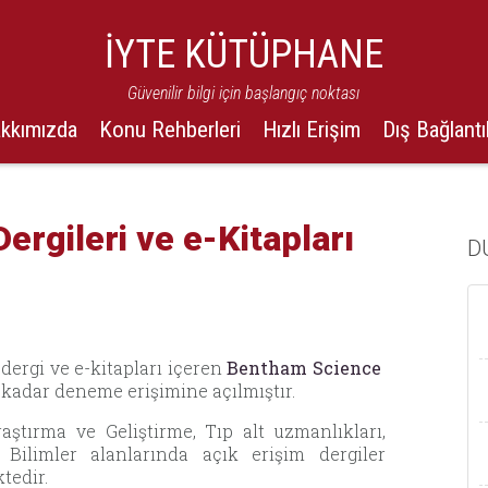
İYTE KÜTÜPHANE
Güvenilir bilgi için başlangıç noktası
kkımızda
Konu Rehberleri
Hızlı Erişim
Dış Bağlantı
rgileri ve e-Kitapları
D
-dergi ve e-kitapları içeren
Bentham Science
 kadar deneme erişimine açılmıştır.
aştırma ve Geliştirme, Tıp alt uzmanlıkları,
Bilimler alanlarında açık erişim dergiler
tedir.