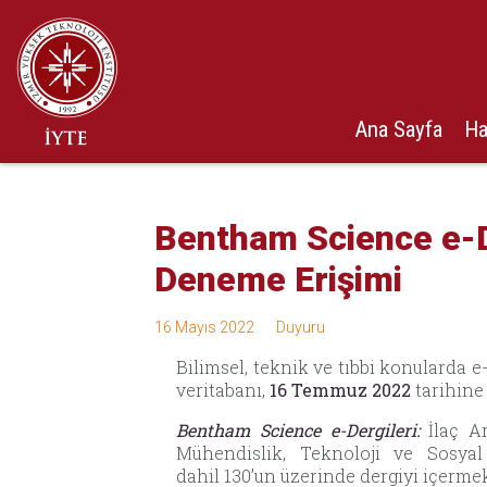
Ana Sayfa
Ha
Bentham Science e-De
Deneme Erişimi
16 Mayıs 2022
Duyuru
Bilimsel, teknik ve tıbbi konularda e
veritabanı,
16 Temmuz 2022
tarihine
Bentham Science e-Dergileri:
İlaç Ar
Mühendislik, Teknoloji ve Sosyal 
dahil 130’un üzerinde dergiyi içermek