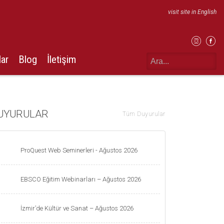
visit site in English
lar
Blog
İletişim
UYURULAR
Tüm Duyurular
ProQuest Web Seminerleri - Ağustos 2026
EBSCO Eğitim Webinarları – Ağustos 2026
İzmir’de Kültür ve Sanat – Ağustos 2026