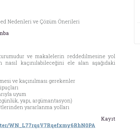
ed Nedenleri ve Çözüm Önerileri
amba
oturumudur ve makalelerin reddedilmesine yol
nasıl kaçınılabileceğini ele alan aşağıdaki
mesi ve kaçınılması gerekenler
ipuçları
arıyla uyum
özgünlük, yapı, argümantasyon)
etlerinden yararlanma yolları
ar Kayıt
gister/WN_L77rqsV7Rqefxmy6RhN0PA