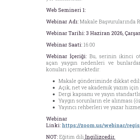
Web Semineri 1:
Webinar Adı:
Makale Başvurularında R
Webinar Tarihi:
3 Haziran 2026, Çarş
Webinar Saati:
16:00
Webinar İçeriği:
Bu, serinin ikinci 
açan yaygın nedenleri ve bunlardan 
konuları içermektedir:
Makale gönderiminde dikkat edil
Açık, net ve akademik yazım için 
Dergi kapsamı ve yayın standartl
Yaygın sorunların ele alınması (
Yayıncı rehberleri ve yazar hizm
Webin
Linki:
https://zoom.us/webinar/re
NOT:
Eğitim dili
İngilizcedir.