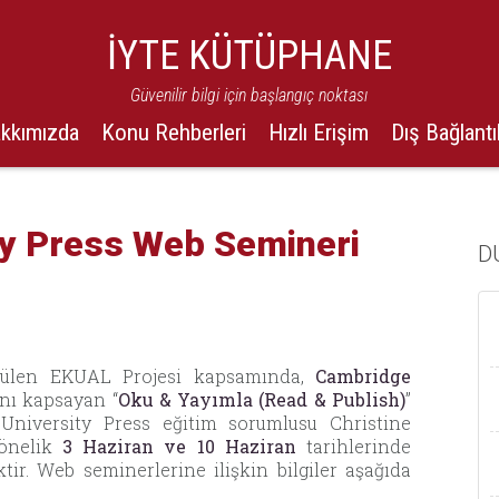
İYTE KÜTÜPHANE
Güvenilir bilgi için başlangıç noktası
kkımızda
Konu Rehberleri
Hızlı Erişim
Dış Bağlantı
ty Press Web Semineri
D
tülen EKUAL Projesi kapsamında,
Cambridge
ını kapsayan “
Oku & Yayımla (Read & Publish)
”
University Press eğitim sorumlusu Christine
yönelik
3 Haziran ve 10 Haziran
tarihlerinde
ir. Web seminerlerine ilişkin bilgiler aşağıda