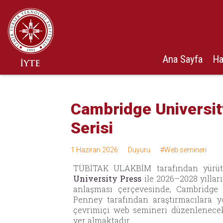
Ana Sayfa
Ha
Cambridge Universi
Serisi
1 Haziran 2026
Duyuru
Web semineri
TÜBİTAK ULAKBİM tarafından yürü
University Press
ile 2026–2028 yıllar
anlaşması çerçevesinde, Cambridge 
Penney tarafından araştırmacılara 
çevrimiçi web semineri düzenlenecekt
yer almaktadır.