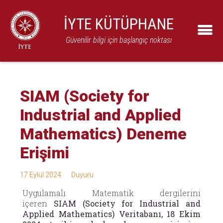
İYTE KÜTÜPHANE
Güvenilir bilgi için başlangıç noktası
SIAM (Society for
Industrial and Applied
Mathematics) Deneme
Erişimi
17 Eylül 2024
Duyuru
Uygulamalı Matematik dergilerini
içeren
SIAM (Society for Industrial and
Applied Mathematics) Veritabanı, 18 Ekim