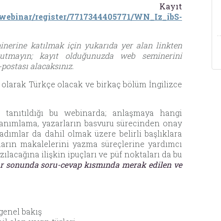
📌
Kayıt
/webinar/register/7717344405771/WN_Iz_ibS-
nerine katılmak için yukarıda yer alan linkten
nutmayın; kayıt olduğunuzda web seminerini
-postası alacaksınız.
 olarak Türkçe olacak ve birkaç bölüm İngilizce
anıtıldığı bu webinarda; anlaşmaya hangi
 tanımlama, yazarların basvuru sürecinden onay
dımlar da dahil olmak üzere belirli başlıklara
ların makalelerini yazma süreçlerine yardımcı
zılacağına ilişkin ipuçları ve püf noktaları da bu
r sonunda soru-cevap kısmında merak edilen ve
enel bakış