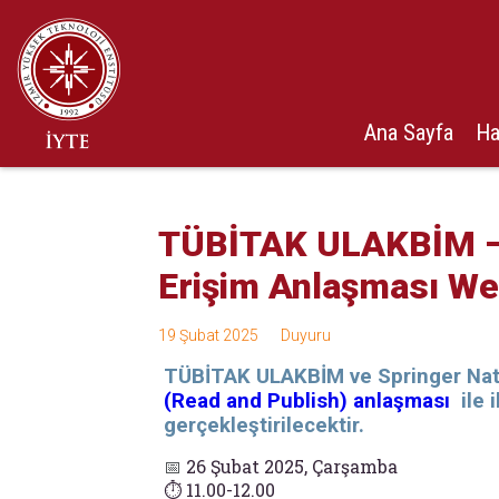
Ana Sayfa
Ha
TÜBİTAK ULAKBİM – 
Erişim Anlaşması We
19 Şubat 2025
Duyuru
TÜBİTAK ULAKBİM ve Springer Nat
(Read and Publish) anlaşması
ile 
gerçekleştirilecektir.
📅
26 Şubat 2025, Çarşamba
⏱ 11.00-12.00