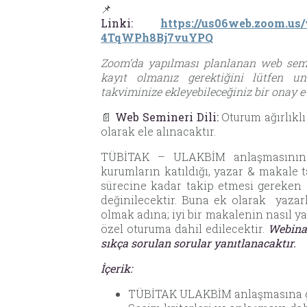
Linki:
https://us06web.zoom.us
4TqWPh8Bj7vuYPQ
Zoom’da yapılması planlanan web semi
kayıt olmanız gerektiğini lütfen u
takviminize ekleyebileceğiniz bir onay e
📄
Web Semineri Dili:
Oturum ağırlıklı
olarak ele alınacaktır.
TÜBİTAK – ULAKBİM anlaşmasının t
kurumların katıldığı, yazar & makale
sürecine kadar takip etmesi gereken a
değinilecektir. Buna ek olarak yazar
olmak adına; iyi bir makalenin nasıl ya
özel oturuma dahil edilecektir.
Webina
sıkça sorulan sorular yanıtlanacaktır.
İçerik:
TÜBİTAK ULAKBİM anlaşmasına g