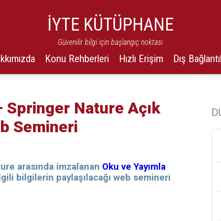
İYTE KÜTÜPHANE
Güvenilir bilgi için başlangıç noktası
kkımızda
Konu Rehberleri
Hızlı Erişim
Dış Bağlantı
Springer Nature Açık
D
b Semineri
ure arasında imzalanan
Oku ve Yayımla
ilgili bilgilerin paylaşılacağı web semineri