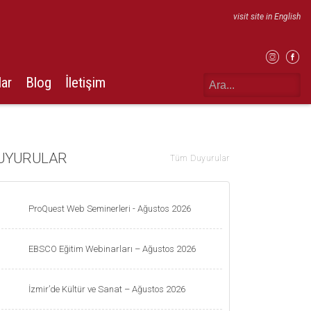
visit site in English
lar
Blog
İletişim
UYURULAR
Tüm Duyurular
ProQuest Web Seminerleri - Ağustos 2026
EBSCO Eğitim Webinarları – Ağustos 2026
İzmir’de Kültür ve Sanat – Ağustos 2026